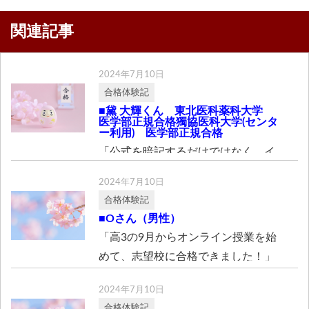
関連記事
2024年7月10日
合格体験記
■黛 大輝くん 東北医科薬科大学
医学部正規合格獨協医科大学(センタ
ー利用) 医学部正規合格
「公式を暗記するだけではなく、イ
メージも大切！」 私にとって高校物
2024年7月10日
理とは、公式を […]
合格体験記
■Oさん（男性）
「高3の9月からオンライン授業を始
めて、志望校に合格できました！」
受験勉強を始 […]
2024年7月10日
合格体験記