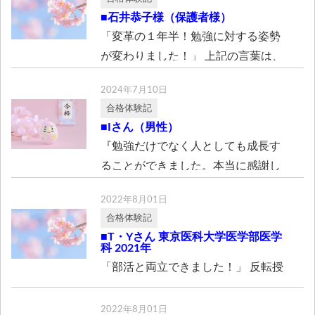
■石井恭子様（保護者様）
「変革の１年半！勉強に対する姿勢
が変わりました！」 上記の言葉は、
私が思わず心か […]
2024年7月10日
合格体験記
■Iさん（男性）
『勉強だけでなく人としても成長す
ることができました。本当に感謝し
ております。』 […]
2022年8月01日
合格体験記
■T・Yさん 東京医科大学医学部医学
科 2021年
「部活と両立できました！」 反転授
業では、実際の授業の前に動画のイ
ンプット授業で […]
2022年8月01日