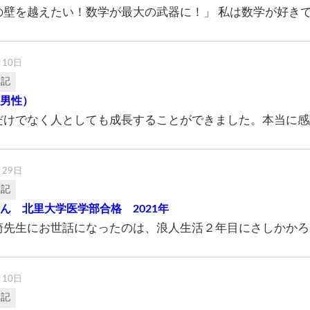
の壁を越えたい！数学が最大の武器に！」 私は数学が好きでし
月10日
験記
（男性）
だけでなく人としても成長することができました。本当に感謝
月29日
験記
くん 北里大学医学部合格 2021年
崎先生にお世話になったのは、浪人生活２年目にさしかかろ
月10日
験記