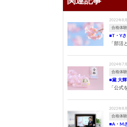
関連記事
2022年8
合格体
■T・Y
「部活
2024年7
合格体
■黛 大
「公式
2022年8
合格体
■A・M