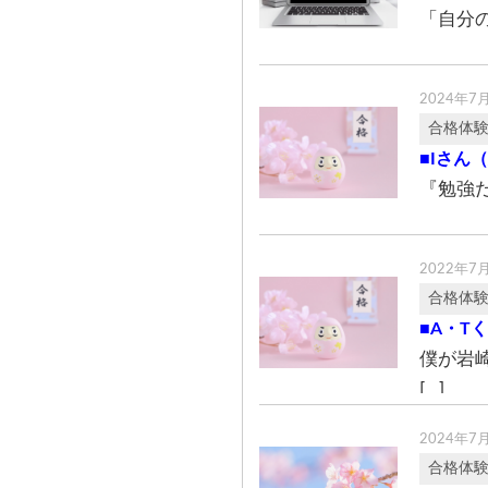
「自分
2024年7
合格体
■Iさん
『勉強
2022年7
合格体
■A・T
僕が岩
[…]
2024年7
合格体