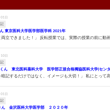
月01日
験記
さん 東京医科大学医学部医学科 2021年
と両立できました！」 反転授業では、実際の授業の前に動画の
月10日
験記
輝くん 東北医科薬科大学 医学部正規合格獨協医科大学(セン
を暗記するだけではなく、イメージも大切！」 私にとって高校
月01日
験記
さん 金沢医科大学医学部 ２０２０年