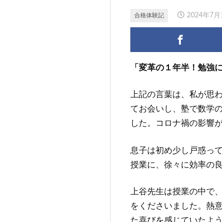
2024年7月
合格体験記
「変革の１年半！勉強
上記の言葉は、私が思
てお会いし、塾で数学
した。コロナ禍の影響が
息子は初め少し戸惑っ
授業に、徐々に効率の
上谷先生は授業の中で
をくださいました。熱
た喜びを感じていたよ