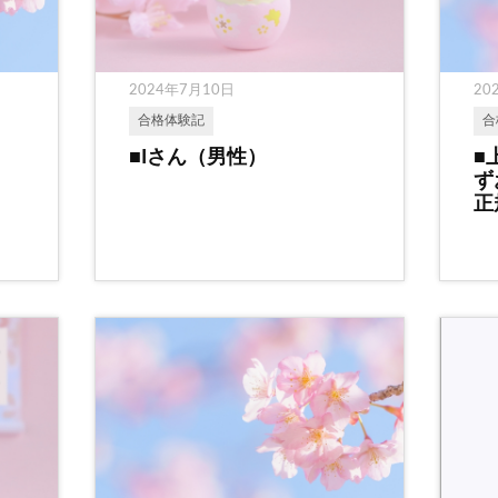
2024年7月10日
20
合格体験記
合
■Iさん（男性）
■
ず