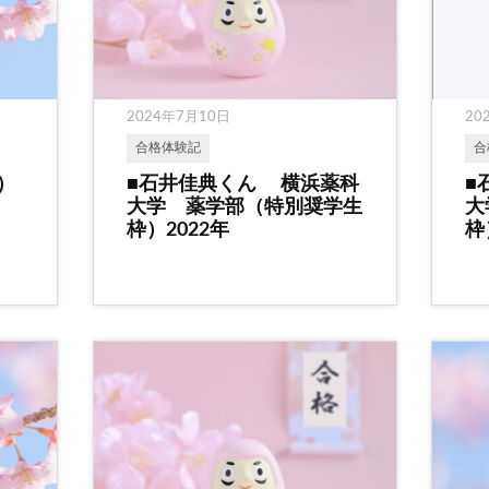
2024年7月10日
20
合格体験記
合
）
■石井佳典くん 横浜薬科
■
大学 薬学部（特別奨学生
大
枠）2022年
枠