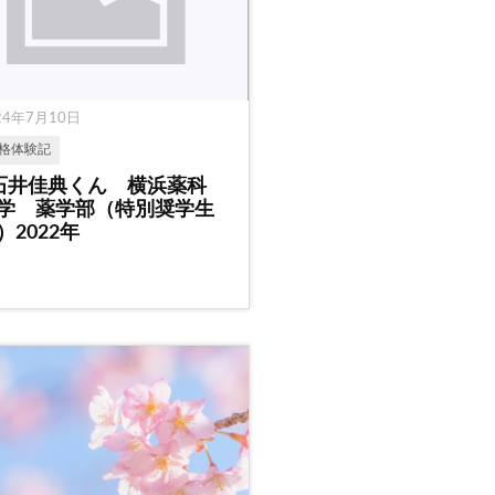
24年7月10日
格体験記
石井佳典くん 横浜薬科
学 薬学部（特別奨学生
）2022年