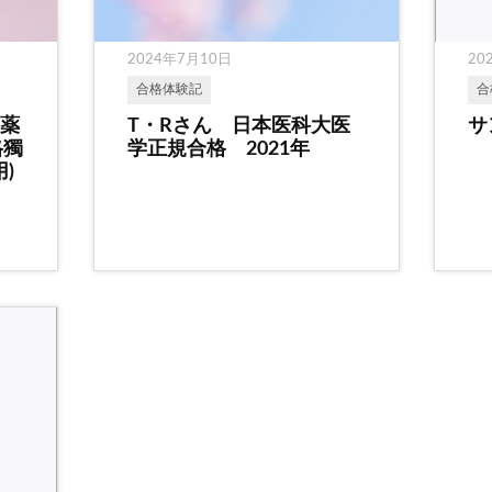
2024年7月10日
20
合格体験記
合
科薬
T・Rさん 日本医科大医
サ
格獨
学正規合格 2021年
)