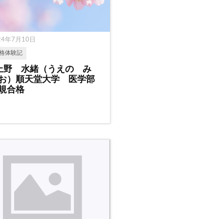
24年7月10日
格体験記
上野 水緒（うえの み
お）順天堂大学 医学部
正規合格